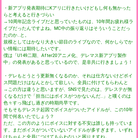
・新アプリ発表期待にKアリに行きたいけどもし何も無かった
らと考えると行きづらい
→10周年記念ライブだと思っていたものは、10年間お疲れ様ラ
イブだったんですよね。MC中の振り返りはそういうことだっ
たのか…と。
規模としてはかなり大きい節目のライブなので、何かしらでか
い情報には期待したいです。
僕は「U149二期、After20アニメ化、デレマス新アプリ製作
中」の発表があると思っているので、是非共に行きましょう！
・デレもとうとう更新無くなるのか、それは仕方ないけどボイ
ス問題だけはなんとかして欲しい。全員に付けてもらわんと
→この方は違うと思いますが、SNSで見たのは、デレステが無
くなるだけで「担当にはボイスがつかないんだ…」と嘆くのは
色々すっ飛ばし過ぎの時期尚早です。
そもそもデレステ起因でボイスがついたアイドルが、この10年
間で何名いたでしょう？
ただ、この方のようにボイスに対する不安は誰しも持っていま
す。まだボイスがついていないアイドルが多すぎます。いずれ
はちゃんと全員につけてもらわないと困りますね。