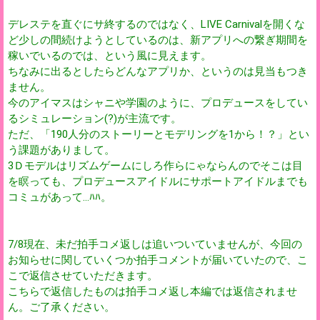
デレステを直ぐにサ終するのではなく、LIVE Carnivalを開くな
ど少しの間続けようとしているのは、新アプリへの繋ぎ期間を
稼いでいるのでは、という風に見えます。
ちなみに出るとしたらどんなアプリか、というのは見当もつき
ません。
今のアイマスはシャニや学園のように、プロデュースをしてい
るシミュレーション(?)が主流です。
ただ、「190人分のストーリーとモデリングを1から！？」とい
う課題がありまして。
3Ｄモデルはリズムゲームにしろ作らにゃならんのでそこは目
を瞑っても、プロデュースアイドルにサポートアイドルまでも
コミュがあって…ﾊﾊ。
7/8現在、未だ拍手コメ返しは追いついていませんが、今回の
お知らせに関していくつか拍手コメントが届いていたので、こ
こで返信させていただきます。
こちらで返信したものは拍手コメ返し本編では返信されませ
ん。ご了承ください。