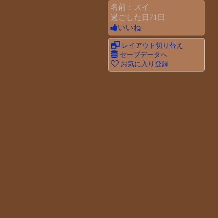
名前：スイ
過ごした日71日
いいね
レイアウト切り替え
セーブデータへ
お気に入り登録