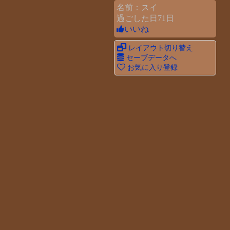
名前：スイ
過ごした日71日
いいね
レイアウト切り替え
セーブデータへ
お気に入り登録