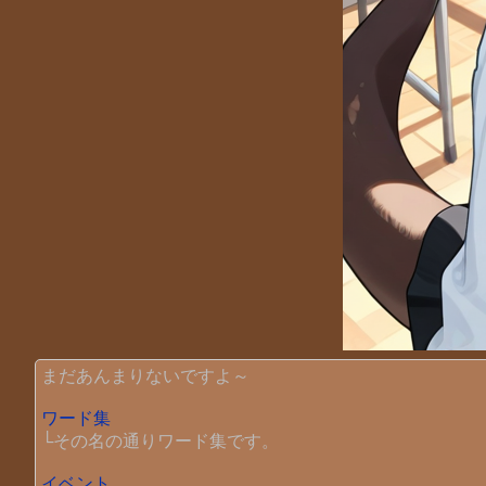
まだあんまりないですよ～
ワード集
└その名の通りワード集です。
イベント