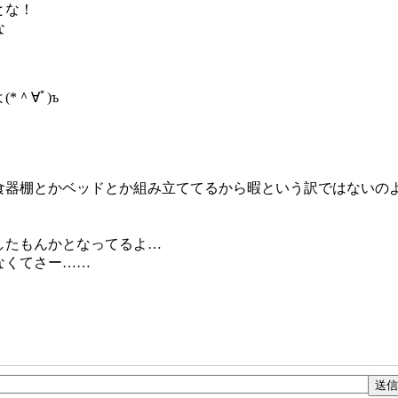
とな！
な
＾∀ﾟ)ъ
食器棚とかベッドとか組み立ててるから暇という訳ではないの
したもんかとなってるよ…
なくてさー……