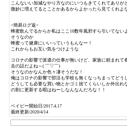
こんないい加減なやり方なのにいつもきてくれてありが
微妙に増えてるとことかあるからよかったら見てくれよ
<簡易ログ返>
蜂蜜飲んでるからか私はここ10数年風邪すら引いてないよ(*
そうなのか
蜂蜜って健康にいいっていうもんなー！
これからもお互い気をつけような
コロナの影響で派遣の仕事が無いけど、家族に頼まれて
去の話だよね～( ￣▽￣)
そうなのかなんか色々凄そうだな！
俺はコロナの影響で部活も学校も無くなっちまってどう
どうしても必要な買い物とかゴミ捨てくらいしか外出れ
の割に更新する暇はねーしなんなんだろな！！
ベイビー開始日/2017.4.17
最終更新/2020/4/14