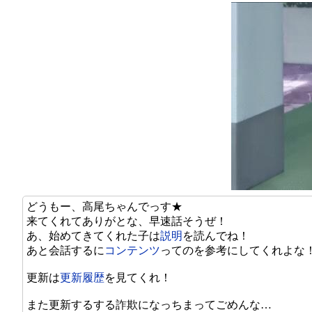
どうもー、高尾ちゃんでっす★
来てくれてありがとな、早速話そうぜ！
あ、始めてきてくれた子は
説明
を読んでね！
あと会話するに
コンテンツ
ってのを参考にしてくれよな
更新は
更新履歴
を見てくれ！
また更新するする詐欺になっちまってごめんな…