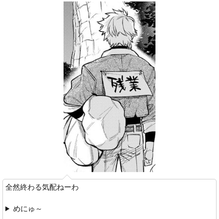
全然終わる気配ねーわ
めにゅ～