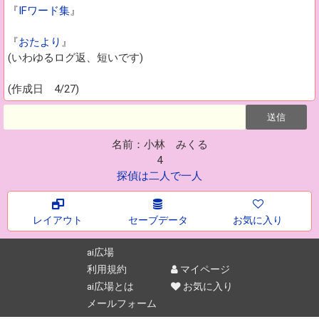
『
IFワード集
』
『
おたより
』
(いわゆるログ返、短いです)
(作成日 4/27)
名前：小林 みくる
4
探偵は二人で一人
レイアウト
セーブデータ
お気に入り
ai広場
利用規約
マイページ
ai広場とは
お気に入り
メールフォーム