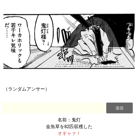
（ランダムアンサー）
名前：鬼灯
金魚草を82匹収穫した
オギャァ！