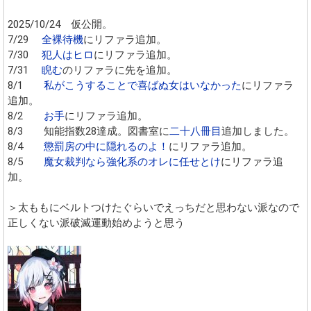
2025/10/24 仮公開。
7/29
全裸待機
にリファラ追加。
7/30
犯人はヒロ
にリファラ追加。
7/31
睨む
のリファラに先を追加。
8/1
私がこうすることで喜ばぬ女はいなかった
にリファラ
追加。
8/2
お手
にリファラ追加。
8/3 知能指数28達成。図書室に
二十八冊目
追加しました。
8/4
懲罰房の中に隠れるのよ！
にリファラ追加。
8/5
魔女裁判なら強化系のオレに任せとけ
にリファラ追
加。
＞太ももにベルトつけたぐらいでえっちだと思わない派なので
正しくない派破滅運動始めようと思う