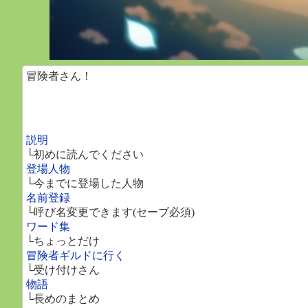
冒険者さん！
説明
└初めに読んでください
登場人物
└今までに登場した人物
名前登録
└呼び名変更できます(セーブ必須)
ワード集
└ちょっとだけ
冒険者ギルドに行く
└受け付けさん
物語
└長めのまとめ