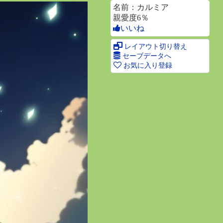
名前：カルミア
親愛度6％
いいね
レイアウト切り替え
セーブデータへ
お気に入り登録