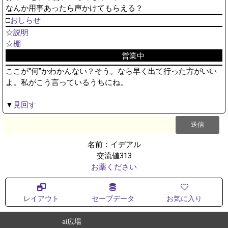
なんか用事あったら声かけてもらえる？
□
おしらせ
☆
説明
☆
棚
営業中
ここが“何”かわかんない？そう。なら早く出て行った方がいい
よ。私がこう言っているうちにね。
▼
見回す
名前：イデアル
交流値313
お薬ください
レイアウト
セーブデータ
お気に入り
ai広場