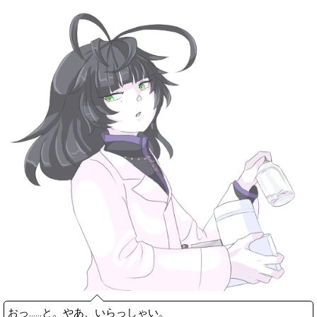
おっ……と。やあ、いらっしゃい。