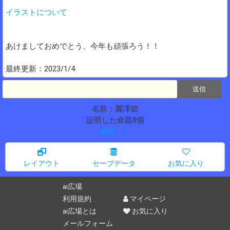
イラストについて
あけましておめでとう、今年も頑張ろう！！
最終更新：2023/1/4
名前：麗澤碧
証明した命題8個
最高！！
レイアウト
セーブデータ
お気に入り
ai広場
利用規約
マイページ
ai広場とは
お気に入り
メールフォーム